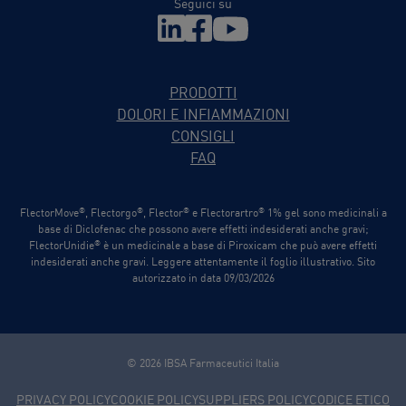
Seguici su
PRODOTTI
DOLORI E INFIAMMAZIONI
CONSIGLI
FAQ
®
®
®
®
FlectorMove
, Flectorgo
, Flector
e Flectorartro
1% gel sono medicinali a
base di Diclofenac che possono avere effetti indesiderati anche gravi;
®
FlectorUnidie
è un medicinale a base di Piroxicam che può avere effetti
indesiderati anche gravi. Leggere attentamente il foglio illustrativo. Sito
autorizzato in data 09/03/2026
© 2026 IBSA Farmaceutici Italia
PRIVACY POLICY
COOKIE POLICY
SUPPLIERS POLICY
CODICE ETICO