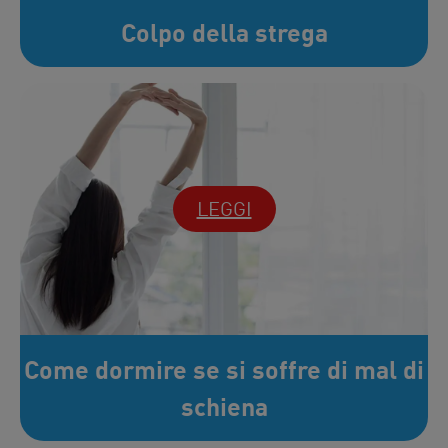
Colpo della strega
LEGGI
Come dormire se si soffre di mal di
schiena