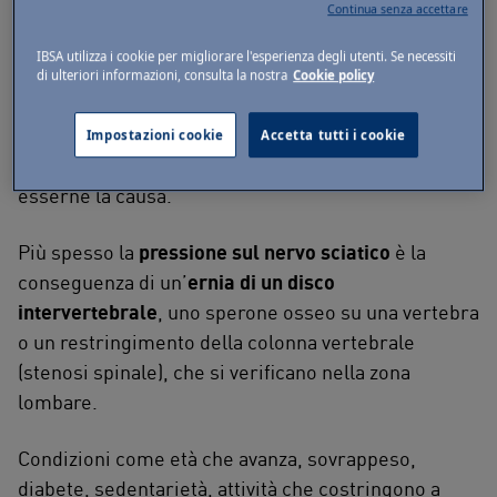
Continua senza accettare
rami che continuano fino ai piedi.
IBSA utilizza i cookie per migliorare l'esperienza degli utenti. Se necessiti
Si definisce sciatalgia la condizione dolorosa
di ulteriori informazioni, consulta la nostra
Cookie policy
conseguente all’infiammazione di questa struttura
nervosa: qualsiasi fattore che ne determina una
Impostazioni cookie
Accetta tutti i cookie
compressione, un’irritazione o un danno può
esserne la causa.
Più spesso la
pressione sul nervo sciatico
è la
conseguenza di un’
ernia di un disco
intervertebrale
, uno sperone osseo su una vertebra
o un restringimento della colonna vertebrale
(stenosi spinale), che si verificano nella zona
lombare.
Condizioni come età che avanza, sovrappeso,
diabete, sedentarietà, attività che costringono a