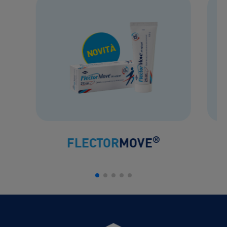
®
FLECTOR
MOVE