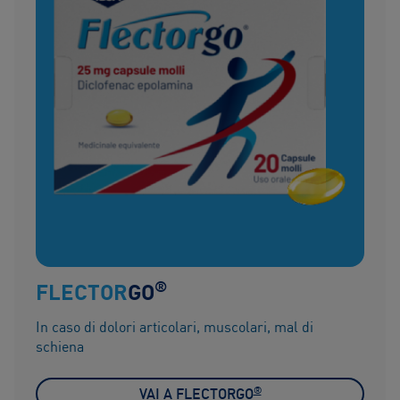
®
FLECTOR
GO
In caso di dolori articolari, muscolari, mal di
schiena
®
VAI A FLECTORGO