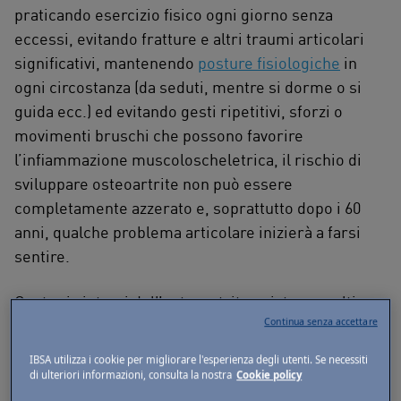
praticando esercizio fisico ogni giorno senza
eccessi, evitando fratture e altri traumi articolari
significativi, mantenendo
posture fisiologiche
in
ogni circostanza (da seduti, mentre si dorme o si
guida ecc.) ed evitando gesti ripetitivi, sforzi o
movimenti bruschi che possono favorire
l’infiammazione muscoloscheletrica, il rischio di
sviluppare osteoartrite non può essere
completamente azzerato e, soprattutto dopo i 60
anni, qualche problema articolare inizierà a farsi
sentire.
Contro i sintomi dell’osteoartrite esistono molti
Continua senza accettare
farmaci e terapie (fisioterapia, chirurgia,
riabilitazione funzionale ecc.), in grado di alleviare il
IBSA utilizza i cookie per migliorare l'esperienza degli utenti. Se necessiti
dolore e l’infiammazione presenti durante gli
di ulteriori informazioni, consulta la nostra
Cookie policy
attacchi acuti e di migliorare la mobilità articolare e